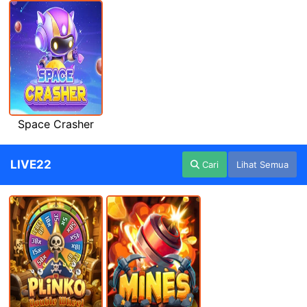
Space Crasher
LIVE22
Cari
Lihat Semua