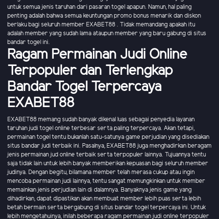
untuk semua jenis taruhan dari pasaran togel apapun. Namun, hal paling
penting adalah bahwa semua keuntungan promo bonus menarik dan diskon
berlaku bagi seluruh member EXABET88 . Tidak memandang apakah itu
adalah member yang sudah lama ataupun member yang baru gabung di situs
bandar togel ini.
Ragam Permainan Judi Online
Terpopuler dan Terlengkap
Bandar Togel Terpercaya
EXABET88
EXABET88 memang sudah banyak dikenal luas sebagai penyedia layanan
taruhan judi togel online terbesar serta paling terpercaya. Akan tetapi,
permainan togel tentu bukanlah satu-satunya game perjudian yang disediakan
situs bandar judi terbaik ini. Pasalnya, EXABET88 juga menghadirkan beragam
jenis permainan jud online terbaik serta terpopuler lainnya. Tujuannya tentu
saja tidak lain untuk lebih banyak memberikan kepuasan bagi seluruh member
judinya. Dengan begitu, bilamana member telah merasa cukup atau ingin
mencoba permainan judi lainnya, tentu sangat memungkinkan untuk member
memainkan jenis perjudian lain di dalamnya. Banyaknya jenis game yang
dihadirkan, dapat dipastikan akan membuat member lebih puas serta lebih
betah bermain serta bergabung di situs bandar togel terpercaya ini. Untuk
lebih mengetahuinya, inilah beberapa ragam permainan judi online terpopuler