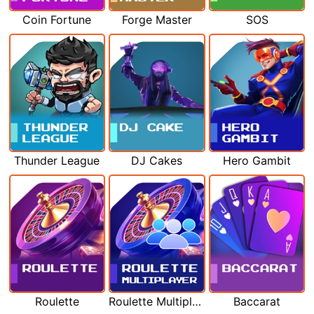
Coin Fortune
Forge Master
SOS
Thunder League
DJ Cakes
Hero Gambit
Roulette
Roulette Multiplayer
Baccarat