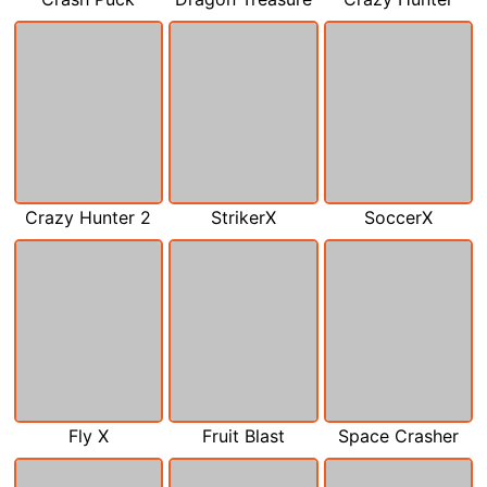
Crazy Hunter 2
StrikerX
SoccerX
Fly X
Fruit Blast
Space Crasher