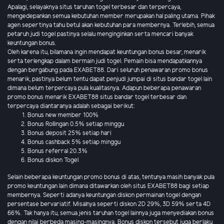
Apalagi, selayaknya situs taruhan togel terbesar dan terpercaya,
mengedepankan semua kebutuhan member merupakan hal paling utama. Pihak
agen sepertinya tahu betul akan kebutuhan para membernya. Terlebih, semua
petaruh judi togel pastinya selalu menginginkan serta mencari banyak
keuntungan bonus.
Oleh karena itu, bilamana ingin mendapat keuntungan bonus besar, menarik
serta terlengkap dalam bermain judi togel. Pemain bisa mendapatkannya
dengan bergabung pada EXABET88. Dari seluruh penawaran promo bonus
menarik, pastinya belum tentu dapat penjudi jumpai di situs bandar togel lain
dimana belum terpercaya pula kualitasnya. Adapun beberapa penawaran
promo bonus menarik EXABET88 situs bandar togel terbesar dan
terpercaya diantaranya adalah sebagai berikut:
Bonus new member 100%
Bonus Rollingan 0.5% setiap minggu
Bonus deposit 25% setiap hari
Bonus cashback 5% setiap minggu
Bonus referral 20.3%
Bonus diskon Togel
Selain beberapa keuntungan promo bonus di atas, tentunya masih banyak pula
promo keuntungan lain dimana ditawarkan oleh situs EXABET88 bagi setiap
membernya. Seperti adanya keuntungan diskon permainan togel dengan
persentase bervariatif. Misalnya seperti diskon 2D 29%, 3D 59% serta 4D
66%. Tak hanya itu, semua jenis taruhan togel lainnya juga menyediakan bonus
dengan nilai berbeda masing-masingnya. Bonus diskon tersebut juga berlaku