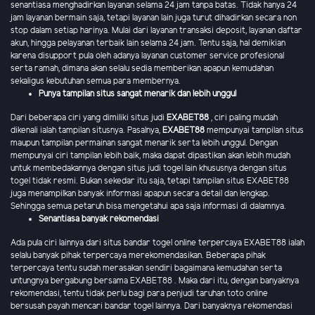
senantiasa menghadirkan layanan selama 24 jam tanpa batas. Tidak hanya 24
jam layanan bermain saja, tetapi layanan lain juga turut dihadirkan secara non
stop dalam setiap harinya. Mulai dari layanan transaksi deposit, layanan daftar
akun, hingga pelayanan terbaik lain selama 24 jam. Tentu saja, hal demikian
karena disupport pula oleh adanya layanan customer service profesional
serta ramah, dimana akan selalu sedia memberikan apapun kemudahan
sekaligus kebutuhan semua para membernya.
Punya tampilan situs sangat menarik dan lebih unggul
Dari beberapa ciri yang dimiliki situs judi
EXABET88
, ciri paling mudah
dikenali ialah tampilan situsnya. Pasalnya,
EXABET88
mempunyai tampilan situs
maupun tampilan permainan sangat menarik serta lebih unggul. Dengan
mempunyai ciri tampilan lebih baik, maka dapat dipastikan akan lebih mudah
untuk membedakannya dengan situs judi togel lain khususnya dengan situs
togel tidak resmi. Bukan sekedar itu saja, tetapi tampilan situs EXABET88
juga menampilkan banyak informasi apapun secara detail dan lengkap.
Sehingga semua petaruh bisa mengetahui apa saja informasi di dalamnya.
Senantiasa banyak rekomendasi
Ada pula ciri lainnya dari situs bandar togel online terpercaya EXABET88 ialah
selalu banyak pihak terpercaya merekomendasikan. Beberapa pihak
terpercaya tentu sudah merasakan sendiri bagaimana kemudahan serta
untungnya bergabung bersama EXABET88 . Maka dari itu, dengan banyaknya
rekomendasi, tentu tidak perlu bagi para penjudi taruhan toto online
bersusah payah mencari bandar togel lainnya. Dari banyaknya rekomendasi