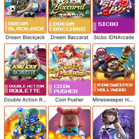
Dream Blackjack
Dream Baccarat
Sicbo IDNArcade
Double Action Roulette
Coin Pusher
Minesweeper Hollywood