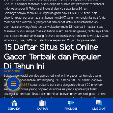
SAKUKU. Sampai transaksi bisnis deposit pulsa lewat provider terkenal di
Indonesia seperti Telkomsel, Indosat dan XL sepanjang 24 jam.
Selainnya banyak memiliki keunggulan gameplay, EXABET88 tentu saja
diperlengkapi peranan layanan konsumen 24/7, yang memungkinkannya Anda
memperoleh kontribusi yang cepat dan cepat untuk menuntaskan tiap
permasalahan yang Anda jumpai waktu bermain. Dimulai dari masalah saat
transaksi bisnis sampai masalah tehnis waktu bermain games, tentu saja Anda
bisa secara mudah terhubung feature layanan konsumen kami lewat Live Chat,
Whatsapp, Line, SMS dan Telephone sepanjang 24 jam tanpa masalah.
15 Daftar Situs Slot Online
Gacor Terbaik dan Populer
Di Tahun Ini
KLIK DISINI
Sebagai penyuplai service games judi slot online gacor terkomplet yang
mempunyai prosentase slot langsung RTP sampai 98. 5% sehari-harinya,
tentu saja
EXABET
sudah bekerja bersama dengan lebih dari 20 provider
service slot online paling populer di Indonesia yang reputasinya tidak
disangsikan kembali. Tetapi dari demikian banyak provider slot gacor online
favorite yang ada di website kami, tentu saja sedikit susah tidak untuk
tentukan provider slot gampang menang yang mana berikan kesempatan
paling besar untuk memperoleh jackpot maxwin yang spektakuler. Untuk
BERANDA
DAFTAR
PROMOSI
LIVE CHAT
mempermudah Anda tentukan situs slot terbaik yang tawarkan proses