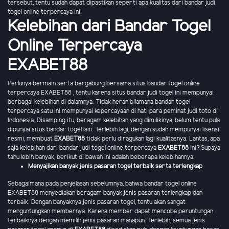
tersebut, tentu sudah dapat dipastikan seperti apa kualitas dari bandar judi
togel online terpercaya ini.
Kelebihan dari Bandar Togel
Online Terpercaya
EXABET88
Perlunya bermain serta bergabung bersama situs bandar togel online
terpercaya EXABET88 , tentu karena situs bandar judi togel ini mempunyai
berbagai kelebihan di dalamnya. Tidak heran bilamana bandar togel
terpercaya satu ini mempunyai kepercayaan di hati para peminat judi toto di
Indonesia. Disamping itu, beragam kelebihan yang dimilikinya, belum tentu pula
dipunyai situs bandar togel lain. Terlebih lagi, dengan sudah mempunyai lisensi
resmi, membuat
EXABET88
tidak perlu diragukan lagi kualitasnya. Lantas, apa
saja kelebihan dari bandar judi togel online terpercaya
EXABET88
ini? Supaya
tahu lebih banyak, berikut di bawah ini adalah beberapa kelebihannya:
Menyajikan banyak jenis pasaran togel terbaik serta terlengkap
Sebagaimana pada penjelasan sebelumnya, bahwa bandar togel online
EXABET88 menyediakan beragam banyak jenis pasaran terlengkap dan
terbaik. Dengan banyaknya jenis pasaran togel, tentu akan sangat
menguntungkan membernya. Karena member dapat mencoba peruntungan
terbaiknya dengan memilih jenis pasaran manapun. Terlebih, semua jenis