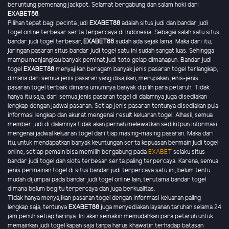
beruntung pemenang jackpot. Selamat bergabung dan salam hoki dari
EXABET88
.
Pilihan tepat bagi pecinta judi
EXABET88
adalah situs judi dan bandar judi
togel online terbesar serta terpercaya di Indonesia. Sebagai salah satu situs
bandar judi togel terbesar,
EXABET88
sudah ada sejak lama. Maka dari itu,
jaringan pasaran situs bandar judi togel satu ini sudah sangat luas. Sehingga
mampu menjangkau banyak peminat judi toto gelap dimanapun. Bandar judi
togel
EXABET88
menyajikan beragam banyak jenis pasaran togel terlangkap,
dimana dari semua jenis pasaran yang disajikan, merupakan jenis-jenis
pasaran togel terbaik dimana umumnya banyak dipilih para petaruh. Tidak
hanya itu saja, dari semua jenis pasaran togel di dalamnya juga disediakan
lengkap dengan jadwal pasaran. Setiap jenis pasaran tentunya disediakan pula
informasi lengkap dan akurat mengenai result keluaran togel. Alhasil, semua
member judi di dalamnya tidak akan pernah melewatkan sedikitpun informasi
mengenai jadwal keluaran togel dari tiap masing-masing pasaran. Maka dari
itu, untuk mendapatkan banyak keuntungan serta kepuasan bermain judi togel
online, setiap pemain bisa memilih bergabung pada
EXABET
selaku situs
bandar judi togel dan slots terbesar serta paling terpercaya. Karena, semua
jenis permainan togel di situs bandar judi terpercaya satu ini, belum tentu
mudah dijumpai pada bandar judi togel online lain, terutama bandar togel
dimana belum begitu terpercaya dan juga berkualitas.
Tidak hanya menyajikan pasaran togel dengan informasi keluaran paling
lengkap saja, tentunya
EXABET88
juga menyediakan layanan taruhan selama 24
jam penuh setiap harinya. Ini akan semakin memudahkan para petaruh untuk
memainkan judi togel kapan saja tanpa harus khawatir terhadap batasan