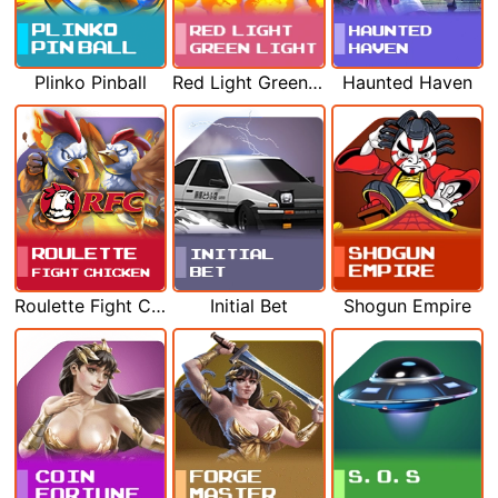
Plinko Pinball
Red Light Green Light
Haunted Haven
Roulette Fight Chicken
Initial Bet
Shogun Empire