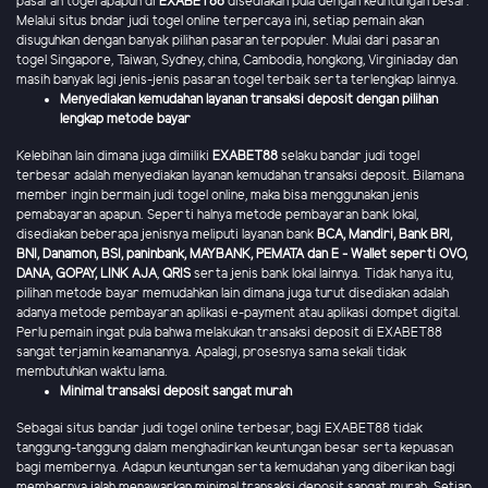
pasaran togel apapun di
EXABET88
disediakan pula dengan keuntungan besar.
Melalui situs bndar judi togel online terpercaya ini, setiap pemain akan
disuguhkan dengan banyak pilihan pasaran terpopuler. Mulai dari pasaran
togel Singapore, Taiwan, Sydney, china, Cambodia, hongkong, Virginiaday dan
masih banyak lagi jenis-jenis pasaran togel terbaik serta terlengkap lainnya.
Menyediakan kemudahan layanan transaksi deposit dengan pilihan
lengkap metode bayar
Kelebihan lain dimana juga dimiliki
EXABET88
selaku bandar judi togel
terbesar adalah menyediakan layanan kemudahan transaksi deposit. Bilamana
member ingin bermain judi togel online, maka bisa menggunakan jenis
pemabayaran apapun. Seperti halnya metode pembayaran bank lokal,
disediakan beberapa jenisnya meliputi layanan bank
BCA, Mandiri, Bank BRI,
BNI, Danamon, BSI, paninbank, MAYBANK, PEMATA dan E - Wallet seperti OVO,
DANA, GOPAY, LINK AJA
,
QRIS
serta jenis bank lokal lainnya. Tidak hanya itu,
pilihan metode bayar memudahkan lain dimana juga turut disediakan adalah
adanya metode pembayaran aplikasi e-payment atau aplikasi dompet digital.
Perlu pemain ingat pula bahwa melakukan transaksi deposit di EXABET88
sangat terjamin keamanannya. Apalagi, prosesnya sama sekali tidak
membutuhkan waktu lama.
Minimal transaksi deposit sangat murah
Sebagai situs bandar judi togel online terbesar, bagi EXABET88 tidak
tanggung-tanggung dalam menghadirkan keuntungan besar serta kepuasan
bagi membernya. Adapun keuntungan serta kemudahan yang diberikan bagi
membernya ialah menawarkan minimal transaksi deposit sangat murah. Setiap