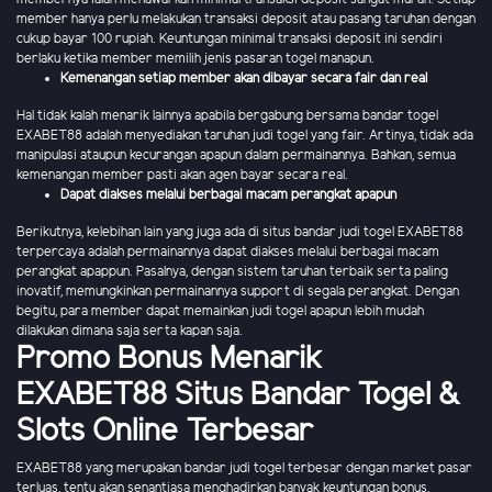
member hanya perlu melakukan transaksi deposit atau pasang taruhan dengan
cukup bayar 100 rupiah. Keuntungan minimal transaksi deposit ini sendiri
berlaku ketika member memilih jenis pasaran togel manapun.
Kemenangan setiap member akan dibayar secara fair dan real
Hal tidak kalah menarik lainnya apabila bergabung bersama bandar togel
EXABET88 adalah menyediakan taruhan judi togel yang fair. Artinya, tidak ada
manipulasi ataupun kecurangan apapun dalam permainannya. Bahkan, semua
kemenangan member pasti akan agen bayar secara real.
Dapat diakses melalui berbagai macam perangkat apapun
Berikutnya, kelebihan lain yang juga ada di situs bandar judi togel EXABET88
terpercaya adalah permainannya dapat diakses melalui berbagai macam
perangkat apappun. Pasalnya, dengan sistem taruhan terbaik serta paling
inovatif, memungkinkan permainannya support di segala perangkat. Dengan
begitu, para member dapat memainkan judi togel apapun lebih mudah
dilakukan dimana saja serta kapan saja.
Promo Bonus Menarik
EXABET88 Situs Bandar Togel &
Slots Online Terbesar
EXABET88 yang merupakan bandar judi togel terbesar dengan market pasar
terluas, tentu akan senantiasa menghadirkan banyak keuntungan bonus.