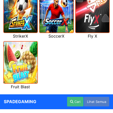
StrikerX
SoccerX
Fly X
Fruit Blast
SPADEGAMING
Cari
Lihat Semua